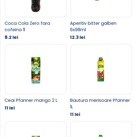
Coca Cola Zero fara
Aperitiv bitter galben
cofeina 1l
6x98ml
8.2 lei
12.3 lei
Ceai Pfanner mango 2 L
Bautura merisoare Pfanner
1L
11 lei
11 lei