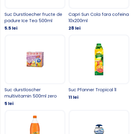
Suc Durstloecher fructe de
Capri Sun Cola fara cofeina
padure Ice Tea 500ml
10x200ml
5.5 lei
28 lei
Suc durstloscher
Suc Pfanner Tropical 1l
multivitamin 500ml zero
11 lei
5 lei