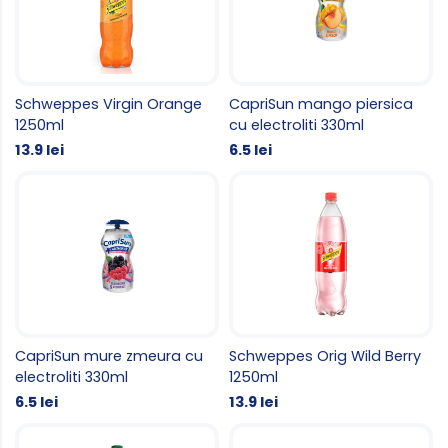
Schweppes Virgin Orange
CapriSun mango piersica
1250ml
cu electroliti 330ml
13.9 lei
6.5 lei
CapriSun mure zmeura cu
Schweppes Orig Wild Berry
electroliti 330ml
1250ml
6.5 lei
13.9 lei