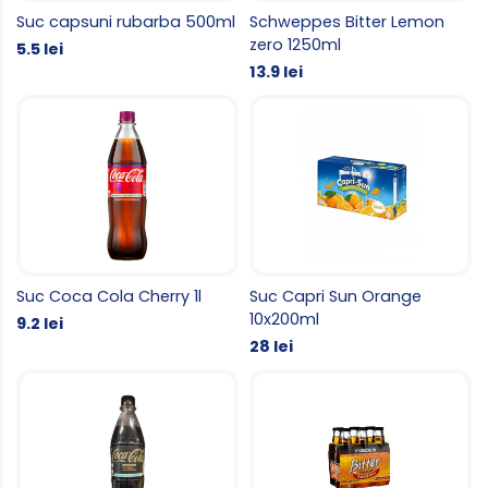
Suc capsuni rubarba 500ml
Schweppes Bitter Lemon
zero 1250ml
5.5 lei
13.9 lei
Suc Coca Cola Cherry 1l
Suc Capri Sun Orange
10x200ml
9.2 lei
28 lei