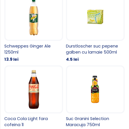
Schweppes Ginger Ale
Durstloscher suc pepene
1250ml
galben cu lamaie 500ml
13.9 lei
4.5 lei
Coca Cola Light fara
Suc Granini Selection
cofeina 1l
Maracuja 750ml