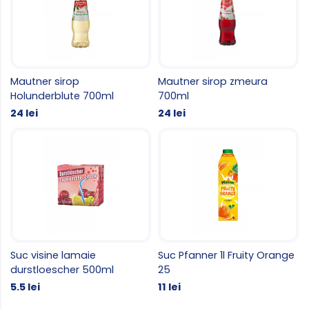
Mautner sirop
Mautner sirop zmeura
Holunderblute 700ml
700ml
24 lei
24 lei
Suc visine lamaie
Suc Pfanner 1l Fruity Orange
durstloescher 500ml
25
5.5 lei
11 lei