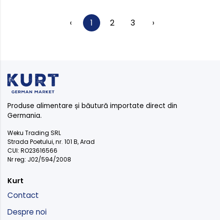
‹
1
2
3
›
Produse alimentare și băutură importate direct din
Germania.
Weku Trading SRL
Strada Poetului, nr. 101 B, Arad
CUI: RO23616566
Nr reg: J02/594/2008
Kurt
Contact
Despre noi