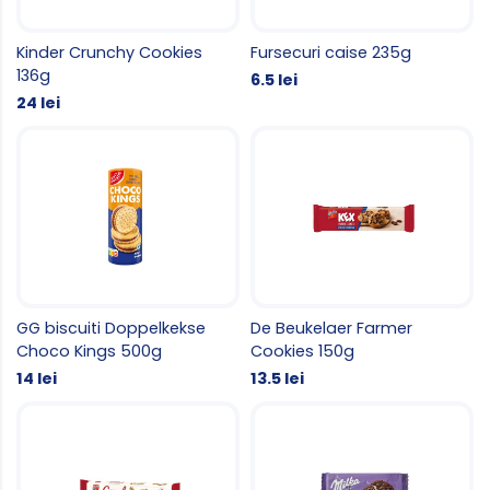
Kinder Crunchy Cookies
Fursecuri caise 235g
136g
6.5 lei
24 lei
GG biscuiti Doppelkekse
De Beukelaer Farmer
Choco Kings 500g
Cookies 150g
14 lei
13.5 lei