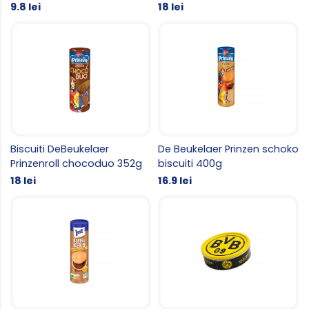
9.8 lei
18 lei
Biscuiti DeBeukelaer
De Beukelaer Prinzen schoko
Prinzenroll chocoduo 352g
biscuiti 400g
18 lei
16.9 lei