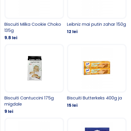
Biscuiti Milka Cookie Choko
Leibniz mai putin zahar 150g
135g
12 lei
9.8 lei
Biscuiti Cantuccini 175g
Biscuiti Butterkeks 400g ja
migdale
15 lei
9 lei