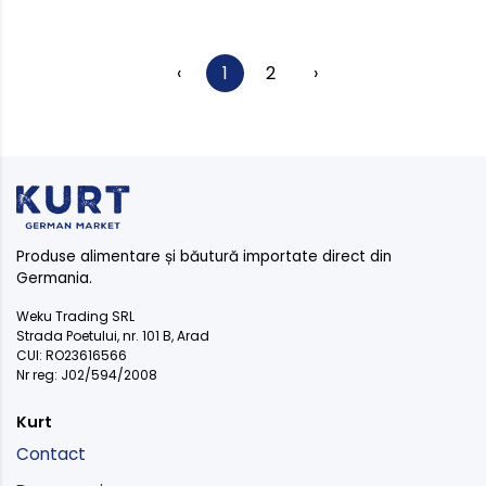
‹
1
2
›
Produse alimentare și băutură importate direct din
Germania.
Weku Trading SRL
Strada Poetului, nr. 101 B, Arad
CUI: RO23616566
Nr reg: J02/594/2008
Kurt
Contact