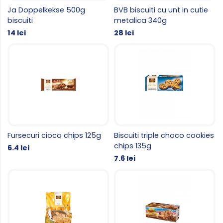
Ja Doppelkekse 500g
BVB biscuiti cu unt in cutie
biscuiti
metalica 340g
14 lei
28 lei
Fursecuri cioco chips 125g
Biscuiti triple choco cookies
chips 135g
6.4 lei
7.6 lei