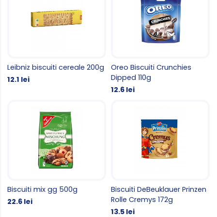
Leibniz biscuiti cereale 200g
Oreo Biscuiti Crunchies
Dipped 110g
12.1 lei
12.6 lei
Biscuiti mix gg 500g
Biscuiti DeBeuklauer Prinzen
Rolle Cremys 172g
22.6 lei
13.5 lei