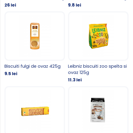
26 lei
9.8 lei
Biscuiti fulgi de ovaz 425g
Leibniz biscuiti zoo spelta si
ovaz 125g
9.5 lei
11.3 lei