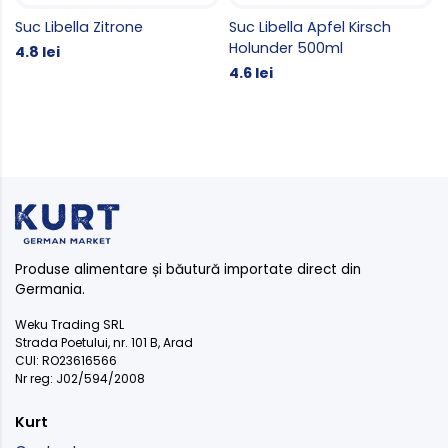
Suc Libella Zitrone
Suc Libella Apfel Kirsch
Holunder 500ml
4.8 lei
4.6 lei
Produse alimentare și băutură importate direct din
Germania.
Weku Trading SRL
Strada Poetului, nr. 101 B, Arad
CUI: RO23616566
Nr reg: J02/594/2008
Kurt