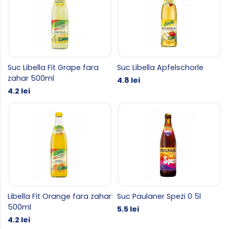
Suc Libella Fit Grape fara
Suc Libella Apfelschorle
zahar 500ml
4.8 lei
4.2 lei
Libella Fit Orange fara zahar
Suc Paulaner Spezi 0 5l
500ml
5.5 lei
4.2 lei