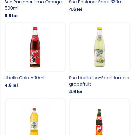
Suc Paulaner Limo Orange
Suc Paulaner Spezi 330ml
500ml
4.6 lei
5.5 lei
Libella Cola 500ml
Suc Libella Iso-Sport lamaie
grapefruit
4.6 lei
4.6 lei