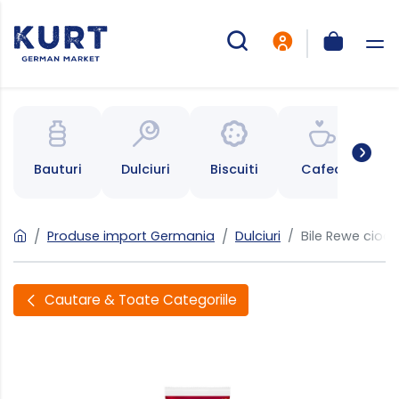
Bauturi
Dulciuri
Biscuiti
Cafea
Ce
Produse import Germania
Dulciuri
Bile Rewe cioc
Cautare & Toate Categoriile