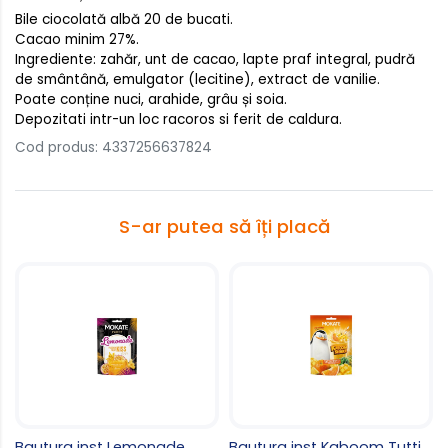
Bile ciocolată albă 20 de bucati.
Cacao minim 27%.
Ingrediente: zahăr, unt de cacao, lapte praf integral, pudră
de smântână, emulgator (lecitine), extract de vanilie.
Poate conține nuci, arahide, grâu și soia.
Depozitati intr-un loc racoros si ferit de caldura.
Cod produs: 4337256637824
S-ar putea să îți placă
Bautura inst Lemonade
Bautura inst Kaboom Tutti