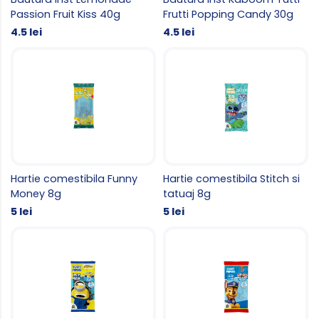
Passion Fruit Kiss 40g
Frutti Popping Candy 30g
4.5 lei
4.5 lei
Hartie comestibila Funny
Hartie comestibila Stitch si
Money 8g
tatuaj 8g
5 lei
5 lei