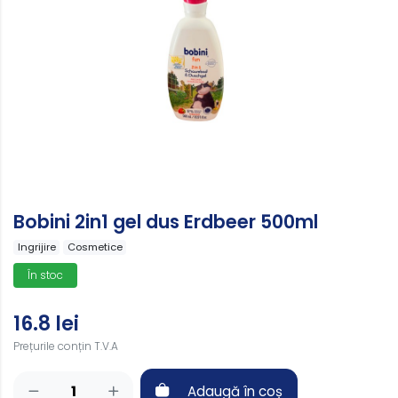
Bobini 2in1 gel dus Erdbeer 500ml
Ingrijire
Cosmetice
În stoc
16.8 lei
Prețurile conțin T.V.A
Adaugă în coș