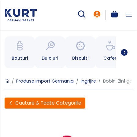
Bauturi
Dulciuri
Biscuiti
Cafea
Ce
Produse import Germania
Ingrijire
Bobini 2in1 gel
Cautare & Toate Categoriile