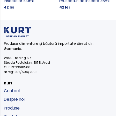
insectelor 100ml
muscaturi de insecte 25ml
42 lei
42 lei
Produse alimentare și băutură importate direct din
Germania.
Weku Trading SRL
Strada Poetului, nr. 101 B, Arad
CUI: RO23616566
Nr reg: J02/594/2008
Kurt
Contact
Despre noi
Produse