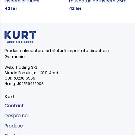
insectelor 100ml
muscaturi de insecte 25ml
42 lei
42 lei
Produse alimentare și băutură importate direct din
Germania.
Weku Trading SRL
Strada Poetului, nr. 101 B, Arad
CUI: RO23616566
Nr reg: J02/594/2008
Kurt
Contact
Despre noi
Produse