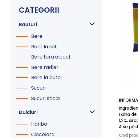
CATEGORII
Bauturi
Bere
Bere la set
Bere fara alcool
Bere radler
Bere la butoi
Sucuri
Sucuri sticla
INFORMA
Ingredien
Dulciuri
Făină de 
1,2%, sir
Haribo
A se păst
Ciocolata
Cod prod