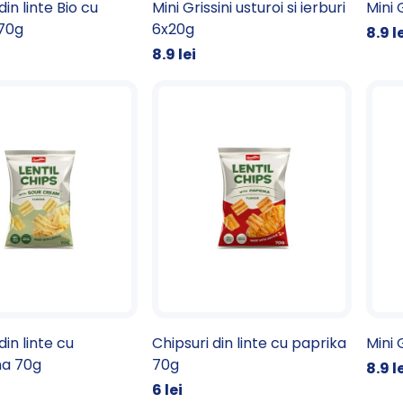
din linte Bio cu
Mini Grissini usturoi si ierburi
Mini 
 70g
6x20g
8.9 l
8.9 lei
din linte cu
Chipsuri din linte cu paprika
Mini 
a 70g
70g
8.9 l
6 lei