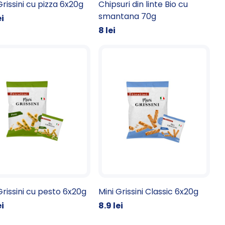
Grissini cu pizza 6x20g
Chipsuri din linte Bio cu
smantana 70g
ei
8 lei
Grissini cu pesto 6x20g
Mini Grissini Classic 6x20g
ei
8.9 lei