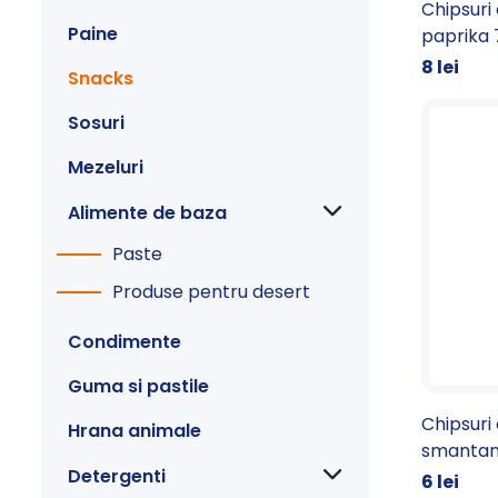
Chipsuri 
Paine
paprika
8 lei
Snacks
Sosuri
Mezeluri
Alimente de baza
Paste
Produse pentru desert
Condimente
Guma si pastile
Chipsuri 
Hrana animale
smantan
Detergenti
6 lei