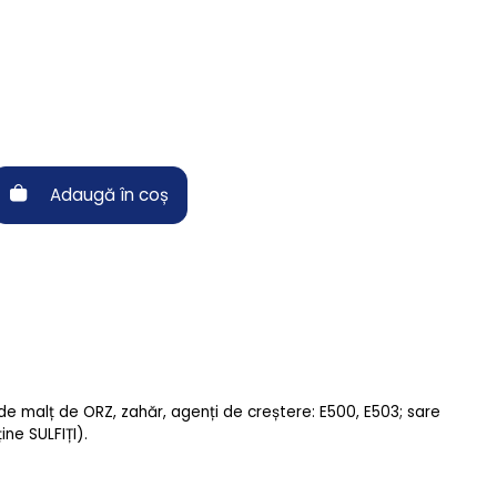
Adaugă în coș
e malț de ORZ, zahăr, agenți de creștere: E500, E503; sare
ine SULFIȚI).