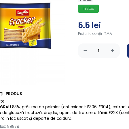
În stoc
5.5 lei
Prețurile conțin T.V.A
ȚII PRODUS
te:
GRÂU 83%, grăsime de palmier (antioxidant: E306, E304), extract d
op de glucoză fructoză, drojdie, agent de tratare a făinii: E223 (conț
ra in loc uscat și departe de căldură.
us: 89879