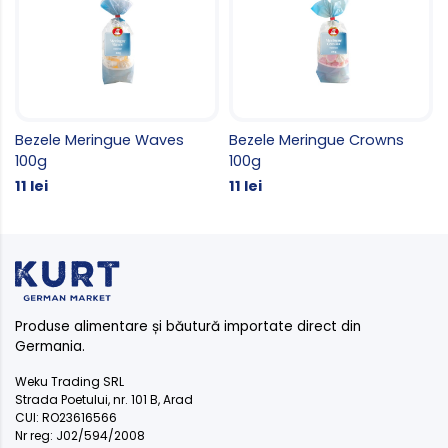
Bezele Meringue Waves
Bezele Meringue Crowns
100g
100g
11 lei
11 lei
Produse alimentare și băutură importate direct din
Germania.
Weku Trading SRL
Strada Poetului, nr. 101 B, Arad
CUI: RO23616566
Nr reg: J02/594/2008