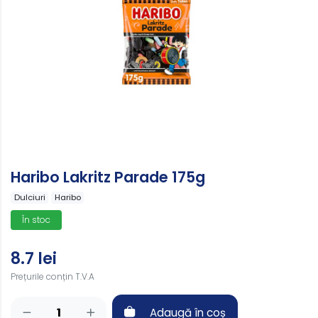
Haribo Lakritz Parade 175g
Dulciuri
Haribo
În stoc
8.7 lei
Prețurile conțin T.V.A
Adaugă în coș