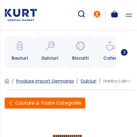
Bauturi
Dulciuri
Biscuiti
Cafea
Ce
Produse import Germania
Dulciuri
Haribo Lakritz 
Cautare & Toate Categoriile