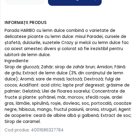
INFORMAȚII PRODUS
Parada HARIBO cu lemn dulce combină o varietate de
delicatese picante cu lemn dulce: mixul Paradei, cursele de
ștafetă, dulciurile, suzetele Crazy și melcii cu lemn dulce fac
ca acest amestec divers și colorat să fie irezistibil pentru
iubitorii de lemn dulce.
Ingrediente:
Sirop de glucoză; Zahăr; sirop de zahăr brun; Amidon; Făină
de grâu; Extract de lemn dulce (3% din conținutul de lemn
dulce); Aromă; sare de masă; lactoză; Dextroză; fulgi de
cocos; Acidifiant: acid citric; lapte praf degresat; grăsime de
palmier; Gelatină; Ulei de floarea soarelui; Concentrate de
fructe și plante: șofrănel, măr, morcov, sfeclă roșie, ardei
gras, lămâie, spirulină, roșie, dovleac, soc, portocală, coacăze
negre, hibiscus, mango, fructul pasiunii, aronia, struguri; Agent
de acoperire: ceară de albine albă și galbenă; Extract de soc;
Sirop de caramel.
Cod produs: 4001686327784