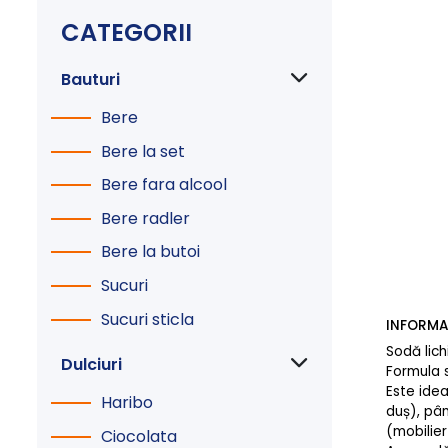
CATEGORII
Bauturi
Bere
Bere la set
Bere fara alcool
Bere radler
Bere la butoi
Sucuri
Sucuri sticla
INFORMA
Sodă lich
Dulciuri
Formula s
Este idea
Haribo
duș), pân
(mobilier
Ciocolata