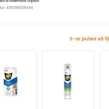
ăsa la îndemâna copiilor.
dus: 4062196328494
S-ar putea să îț