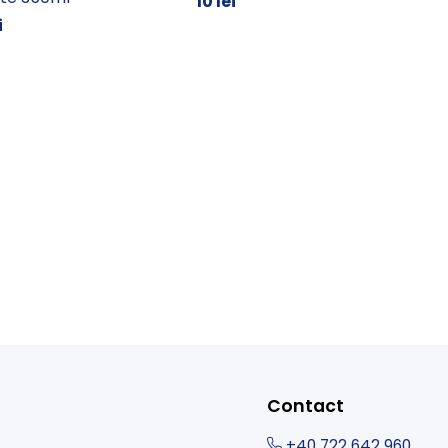
10 lei
i
Contact
+40 722 642 960