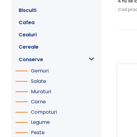
A nu se l
Biscuiti
Cod pro
Cafea
Ceaiuri
Cereale
Conserve
Gemuri
Salate
Muraturi
Carne
Compoturi
Legume
Peste