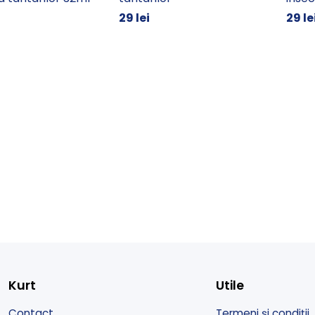
29 lei
29 le
Kurt
Utile
Contact
Termeni și condiții