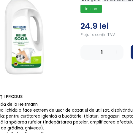
În stoc
24.9 lei
Prețurile conțin T.V.A
ȚII PRODUS
idă de la Heitmann.
a lichidă o face extrem de ușor de dozat și de utilizat, dizolvându
lă: pentru curățarea igienică a bucătăriei (blaturi, aragazuri, cupto
ă la spălarea rufelor (îndepărtarea petelor, amplificarea efectulu
 de grădină, ghivece).