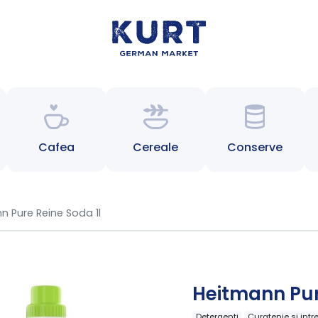
Cafea
Cereale
Conserve
n Pure Reine Soda 1l
Heitmann Pur
Detergenti
Curatenie si intr