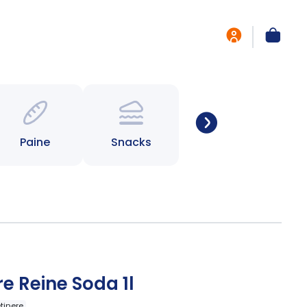
Paine
Snacks
e Reine Soda 1l
etinere