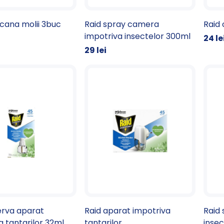
cana molii 3buc
Raid spray camera
Raid
impotriva insectelor 300ml
24 le
29 lei
erva aparat
Raid aparat impotriva
Raid 
a tantarilor 32ml
tantarilor
inse