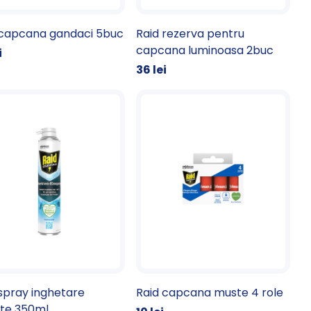
 capcana gandaci 5buc
Raid rezerva pentru
capcana luminoasa 2buc
i
36 lei
spray inghetare
Raid capcana muste 4 role
cte 350ml