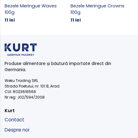
Bezele Meringue Waves
Bezele Meringue Crowns
100g
100g
11 lei
11 lei
Produse alimentare și băutură importate direct din
Germania.
Weku Trading SRL
Strada Poetului, nr. 101 B, Arad
CUI: RO23616566
Nr reg: J02/594/2008
Kurt
Contact
Despre noi