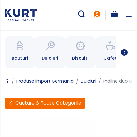
Bauturi
Dulciuri
Biscuiti
Cafea
Ce
Produse import Germania
Dulciuri
Praline duo alu
Cautare & Toate Categoriile