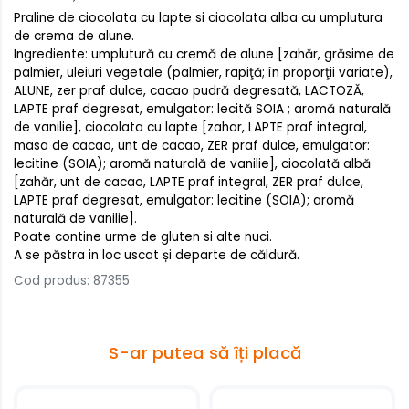
Praline de ciocolata cu lapte si ciocolata alba cu umplutura
de crema de alune.
Ingrediente: umplutură cu cremă de alune [zahăr, grăsime de
palmier, uleiuri vegetale (palmier, rapiţă; în proporţii variate),
ALUNE, zer praf dulce, cacao pudră degresată, LACTOZĂ,
LAPTE praf degresat, emulgator: lecită SOIA ; aromă naturală
de vanilie], ciocolata cu lapte [zahar, LAPTE praf integral,
masa de cacao, unt de cacao, ZER praf dulce, emulgator:
lecitine (SOIA); aromă naturală de vanilie], ciocolată albă
[zahăr, unt de cacao, LAPTE praf integral, ZER praf dulce,
LAPTE praf degresat, emulgator: lecitine (SOIA); aromă
naturală de vanilie].
Poate contine urme de gluten si alte nuci.
A se păstra in loc uscat și departe de căldură.
Cod produs: 87355
S-ar putea să îți placă